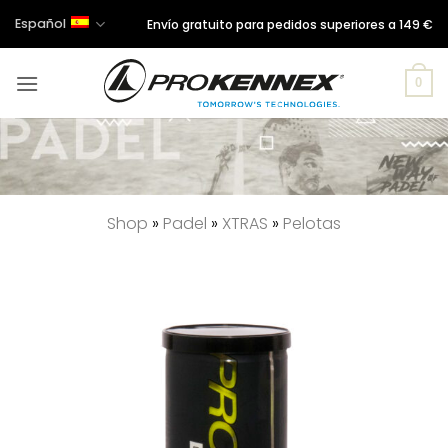
Saltar
Español
Envío gratuito para pedidos superiores a 149 €
al
contenido
0
Shop
»
Padel
»
XTRAS
»
Pelotas